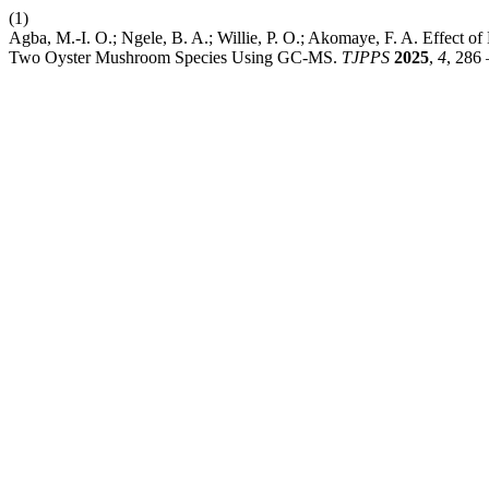
(1)
Agba, M.-I. O.; Ngele, B. A.; Willie, P. O.; Akomaye, F. A. Effect
Two Oyster Mushroom Species Using GC-MS.
TJPPS
2025
,
4
, 286 